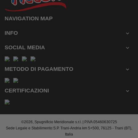
NAVIGATION MAP
INFO

SOCIAL MEDIA

METODO DI PAGAMENTO

CERTIFICAZIONI

©2026, Spugnificio Meridionale s.r.l. | P.IVA 05460630725
Sede Legale e Stabilimento:S.P. Trani-Andria km 5+500, 76125 - Trani (BT),
Italia