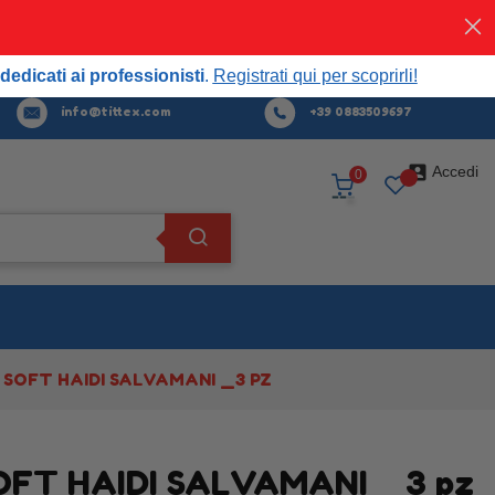
Acquista
ora
professionisti.
Registrati qui per scoprirli!
dedicati ai professionisti
.
Registrati qui per scoprirli!
info@tittex.com
+39 0883509697

Accedi
0
 SOFT HAIDI SALVAMANI _3 PZ
FT HAIDI SALVAMANI _3 pz