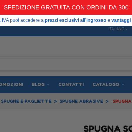
SPEDIZIONE GRATUITA CON ORDINI DA 30€
DIZIONE GRATUITA CON ORDINI DA 30€
 puoi accedere a
prezzi esclusivi all’ingrosso
e
vantaggi dedicati ai 
ta IVA puoi accedere a
prezzi esclusivi all’ingrosso
e
vantaggi 
ITALIANO
OMOZIONI
BLOG
CONTATTI
CATALOGO
SPUGNE E PAGLIETTE
SPUGNE ABRASIVE
SPUGNA
SPUGNA SO