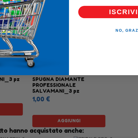
ISCRIVI
NO, GRAZ
I_3 pz
SPUGNA DIAMANTE
PROFESSIONALE
SALVAMANI_3 pz
1,00 €
AGGIUNGI
otto hanno acquistato anche: