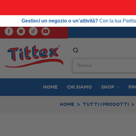
SPE
Gestisci un negozio o un’attività?
Con la tua Partita IVA
Gestisci un negozio o un’attività?
Con la tua Parti
HOME
CHI SIAMO
SHOP
PR
HOME
TUTTI I PRODOTTI