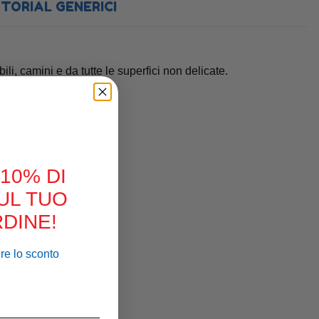
TORIAL GENERICI
ili, camini e da tutte le superfici non delicate.
 10% DI
UL TUO
DINE!
ere lo sconto