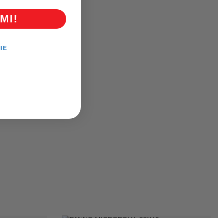
MI!
IE