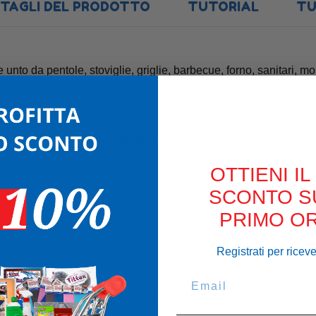
TAGLI DEL PRODOTTO
TUTORIAL
TU
e unto da pentole, stoviglie, griglie, barbecue, forno, sanitari, mob
r evitare la proliferazione dei batteri
OTTIENI IL
SCONTO S
PRIMO OR
SARE
Registrati per ricev