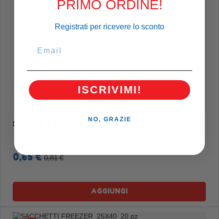
PRIMO ORDINE!
Registrati per ricevere lo sconto
ISCRIVIMI!
NO, GRAZIE
SACCHETTI FREEZER_18X28_40 pz
0,65 €
0,81 €
AGGIUNGI