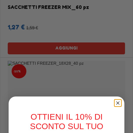
SACCHETTI FREEZER MIX_60 pz
1,27 €
1,59 €
AGGIUNGI
-20%
OTTIENI IL 10% DI
SCONTO SUL TUO