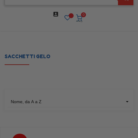

0
SACCHETTI GELO

Nome, da A a Z