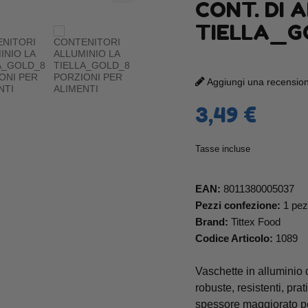
CONT. DI 
TIELLA_G
Aggiungi una recensione
3,49 €
Tasse incluse
EAN:
8011380005037
Pezzi confezione:
1 pe
Brand:
Tittex Food
Codice Articolo:
1089
Vaschette in alluminio 
robuste, resistenti, prat
spessore maggiorato perm