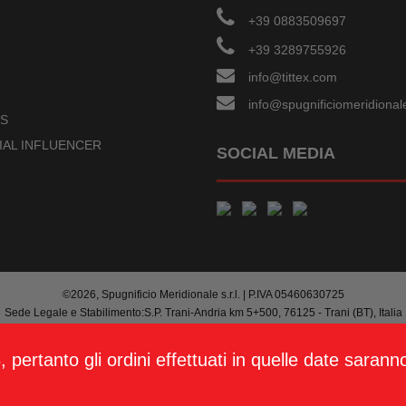
+39 0883509697
+39 3289755926
info@tittex.com
info@spugnificiomeridionale
US
IAL INFLUENCER
SOCIAL MEDIA
©2026, Spugnificio Meridionale s.r.l. | P.IVA 05460630725
Sede Legale e Stabilimento:S.P. Trani-Andria km 5+500, 76125 - Trani (BT), Italia
PRIVACY POLICY
|
COOKIE POLICY
|
TERMINI E CONDIZIONI
DI VENDITA
|
MODALITA' DI PAGAMENTO
|
TERMINI E SPESE DI SPEDIZIONE
|
R
 pertanto gli ordini effettuati in quelle date sara
©Concept by
Formule Creative