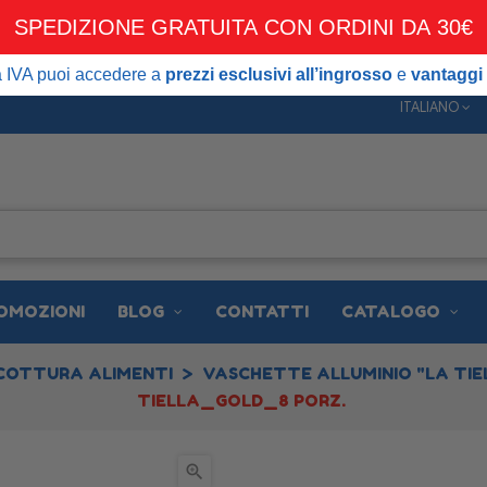
SPEDIZIONE GRATUITA CON ORDINI DA 30€
DIZIONE GRATUITA CON ORDINI DA 30€
 puoi accedere a
prezzi esclusivi all’ingrosso
e
vantaggi dedicati ai 
ta IVA puoi accedere a
prezzi esclusivi all’ingrosso
e
vantaggi 
ITALIANO
OMOZIONI
BLOG
CONTATTI
CATALOGO
COTTURA ALIMENTI
VASCHETTE ALLUMINIO "LA TIE
TIELLA_GOLD_8 PORZ.
