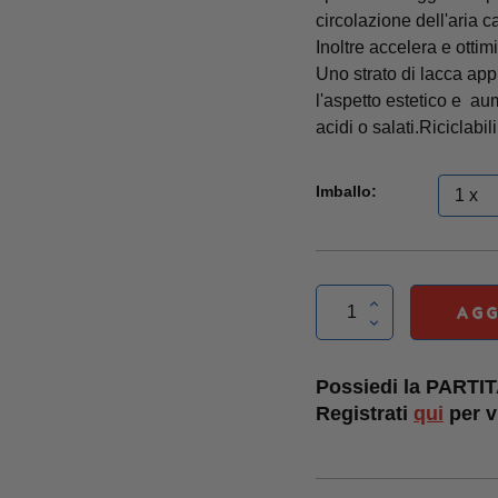
circolazione dell'aria c
Inoltre accelera e ottim
Uno strato di lacca appl
l'aspetto estetico e au
acidi o salati.Riciclabil
Imballo:
AGG
Possiedi la PARTI
Registrati
qui
per vi