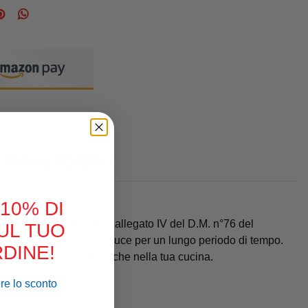
TORIAL GENERICI
 10% DI
e le 24 ore (definiti nell'allegato IV del D.M. n°76 del
UL TUO
bo da ossigeno, umidità e luce per un lungo periodo di tempo.
DINE!
cene fuori casa e utili anche nella tua cucina.
ere lo sconto