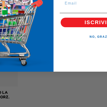
SARE
ISCRIVI
NO, GRAZ
O LA
ORZ.