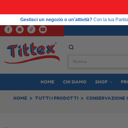
SPE
Gestisci un negozio o un’attività?
Con la tua Partita IVA
Gestisci un negozio o un’attività?
Con la tua Parti
HOME
CHI SIAMO
SHOP
PR
HOME
TUTTI I PRODOTTI
CONSERVAZIONE 