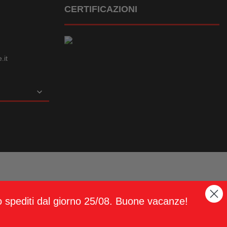
CERTIFICAZIONI
.it

ESI
|
COME ACQUISTARE
nno spediti dal giorno 25/08. Buone vacanze!