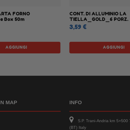
ARTA FORNO
CONT. DI ALLUMINIO LA
te Box 50m
TIELLA_GOLD_6 PORZ.
3,59 €
AGGIUNGI
AGGIUNGI
ON MAP
INFO
S.P. Trani-Andria km 5+500 
(BT) Italy