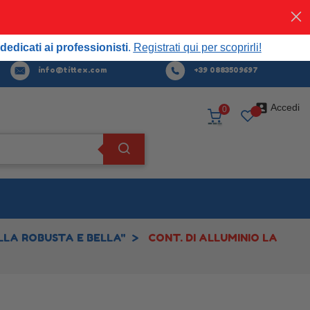
Acquista
ora
professionisti.
Registrati qui per scoprirli!
dedicati ai professionisti
.
Registrati qui per scoprirli!
info@tittex.com
+39 0883509697

Accedi
0
LLA ROBUSTA E BELLA"
CONT. DI ALLUMINIO LA