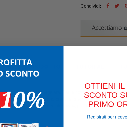
Condividi:
TAGLI DEL PRODOTTO
TUTORIAL
TU
OTTIENI IL
 e nel microonde; per congelare. Per la conservazione dei cibi oltr
SCONTO S
e veloce. I contenitori sono pratici e igienici, proteggono il ci
PRIMO OR
sticcerie, bakery. Ottime per take-away, pic-nic, catering, pranzi/
Registrati per ricev