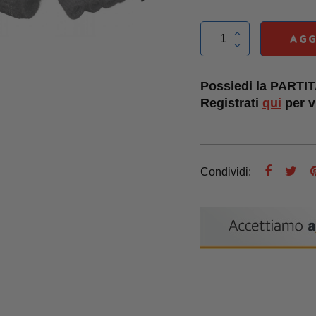
AGG
Possiedi la PARTI
Registrati
qui
per vi
Condividi: