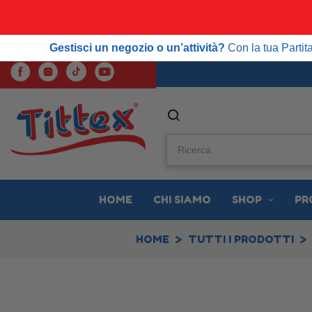
SPE
Gestisci un negozio o un’attività?
Con la tua Partita IVA
Gestisci un negozio o un’attività?
Con la tua Parti
HOME
CHI SIAMO
SHOP
PR
HOME
TUTTI I PRODOTTI