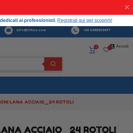
Acquista
ora
professionisti.
Registrati qui per scoprirli!
dedicati ai professionisti
.
Registrati qui per scoprirli!
info@tittex.com
+39 0883509697

Accedi
0
ONI LANA ACCIAIO_24 ROTOLI
LANA ACCIAIO_24 ROTOLI