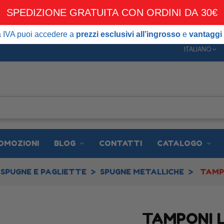
SPEDIZIONE GRATUITA CON ORDINI DA 30€
DIZIONE GRATUITA CON ORDINI DA 30€
 puoi accedere a
prezzi esclusivi all’ingrosso
e
vantaggi dedicati ai 
ta IVA puoi accedere a
prezzi esclusivi all’ingrosso
e
vantaggi 
ITALIANO
OMOZIONI
BLOG
CONTATTI
CATALOGO
SPUGNE E PAGLIETTE
SPUGNE METALLICHE
TAMP
TAMPONI 