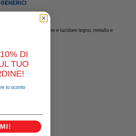
GENERICI
e. Super efficaci per pulire e lucidare legno, metallo e
 10% DI
UL TUO
DINE!
ere lo sconto
MI!