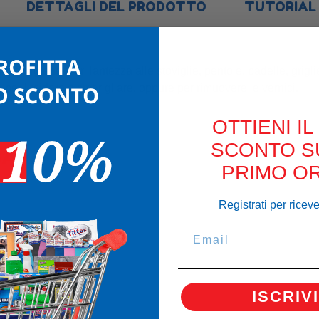
DETTAGLI DEL PRODOTTO
TUTORIAL 
ndo igiene e brillantezza alle stoviglie, pentole, padelle, grigli
 per lucidare o smerigliare, oppure per rimuovere le vernici.
OTTIENI IL
SCONTO S
SARE
PRIMO OR
Registrati per ricev
ISCRIVI