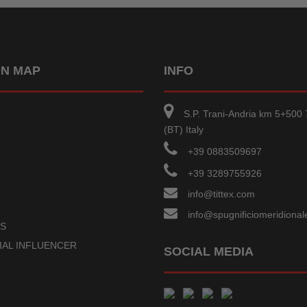
ON MAP
INFO
S.P. Trani-Andria km 5+500 
(BT) Italy
+39 0883509697
+39 3289755926
info@tittex.com
info@spugnificiomeridionale
US
IAL INFLUENCER
SOCIAL MEDIA