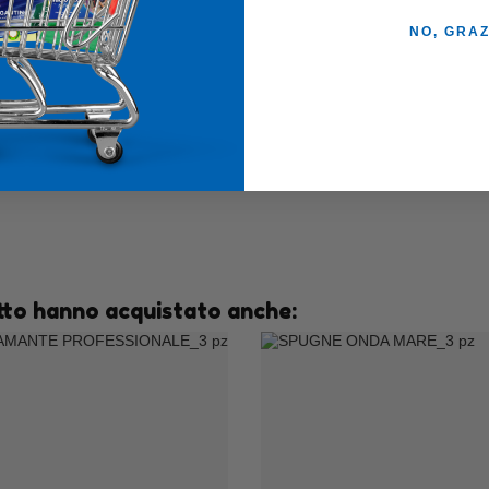
NO, GRAZ
otto hanno acquistato anche: