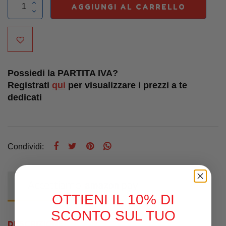
AGGIUNGI AL CARRELLO
Possiedi la PARTITA IVA?
Registrati
qui
per visualizzare i prezzi a te
dedicati
Condividi:
OTTIENI IL 10% DI
SCONTO SUL TUO
DESCRIZIONE