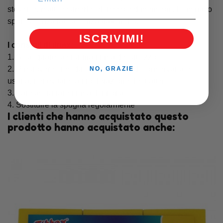
stoviglie, piatti e superfici di piccole dimensioni. Elimina lo
sporco senza fatica senza trattenerlo.
ISCRIVIMI!
I consigli di tittex:
1. Sciacquare la spugna prima dell'utilizzo
2. Rimuovere i residui di cibo prima di conservarla e
NO, GRAZIE
usarla, per evitare la proliferazione dei batteri
3. Fare asciugare prima di riporla
4. Sostituire la spugna regolarmente
I clienti che hanno acquistato questo
prodotto hanno acquistato anche: