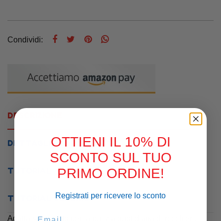
Condividi:
DESCRIZIONE
OTTIENI IL 10% DI
DETTAGLI DEL PRODOTTO
SCONTO SUL TUO
PRIMO ORDINE!
TUTORIAL
Registrati per ricevere lo sconto
TUTORIAL GENERICI
Adatta soprattutto per la pulizia quotidiana di bicchieri,