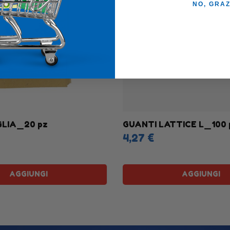
NO, GRAZ
LIA_20 pz
GUANTI LATTICE L_100 
4,27 €
AGGIUNGI
AGGIUNGI