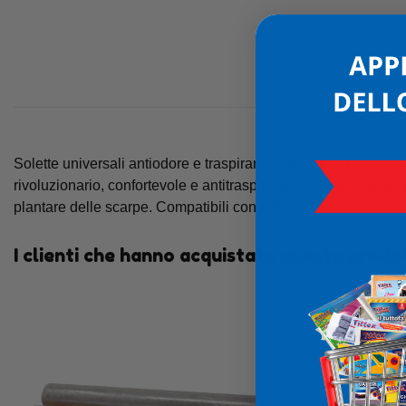
DESCRIZIONE
Solette universali antiodore e traspiranti. Comode e resistenti
rivoluzionario, confortevole e antitraspirante.Sono progettat
plantare delle scarpe. Compatibili con tutti i tipi di scarpe: cal
I clienti che hanno acquistato questo prod