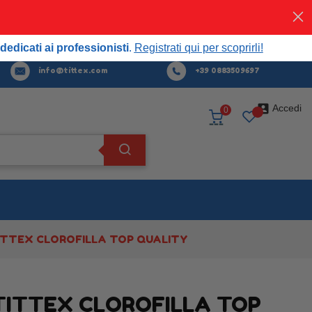
Acquista
ora
professionisti.
Registrati qui per scoprirli!
dedicati ai professionisti
.
Registrati qui per scoprirli!
info@tittex.com
+39 0883509697

Accedi
0
ITTEX CLOROFILLA TOP QUALITY
TITTEX CLOROFILLA TOP