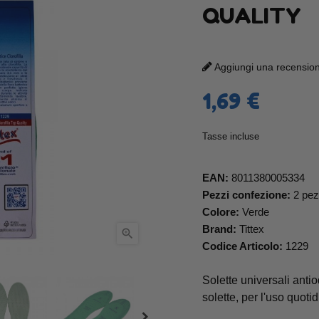
QUALITY
Aggiungi una recensione
1,69 €
Tasse incluse
EAN:
8011380005334
Pezzi confezione:
2 pez
Colore:
Verde
Brand:
Tittex

Codice Articolo:
1229
Solette universali antio
solette, per l'uso quoti