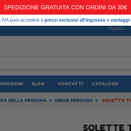
SPEDIZIONE GRATUITA CON ORDINI DA 30€
DIZIONE GRATUITA CON ORDINI DA 30€
 puoi accedere a
prezzi esclusivi all’ingrosso
e
vantaggi dedicati ai 
ta IVA puoi accedere a
prezzi esclusivi all’ingrosso
e
vantaggi 
ITALIANO
OMOZIONI
BLOG
CONTATTI
CATALOGO
RA DELLA PERSONA
IGIENE PERSONA
SOLETTE T
SOLETTE 