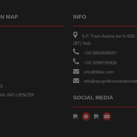
ON MAP
INFO
S.P. Trani-Andria km 5+500 
(BT) Italy
+39 0883509697
+39 3289755926
info@tittex.com
info@spugnificiomeridionale
US
IAL INFLUENCER
SOCIAL MEDIA