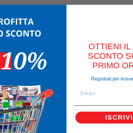
DETTAGLI DEL PRODOTTO
TUTORIAL 
OTTIENI IL
 più delle classiche solette, per l'uso quotidiano nelle tue scar
SCONTO S
e per dare sostegno durante le attività quotidiane, seguendo la 
PRIMO OR
zature da lavoro, antinfortunistiche e scarpe ditutti i giorni.Color
Registrati per ricev
otto hanno acquistato anche:
ISCRIVI