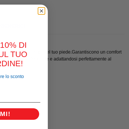
GENERICI
 10% DI
pe, da tagliare a misura del tuo piede.Garantiscono un comfort
UL TUO
forma anatomica del piede e adattandosi perfettamente al
DINE!
e verde.
ere lo sconto
MI!