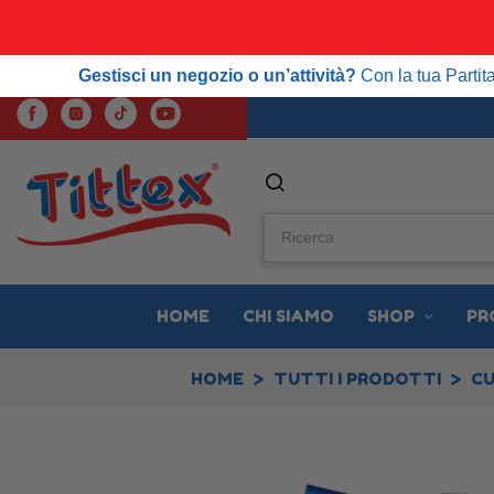
SPE
Gestisci un negozio o un’attività?
Con la tua Partita IVA
Gestisci un negozio o un’attività?
Con la tua Parti
HOME
CHI SIAMO
SHOP
PR
HOME
TUTTI I PRODOTTI
CU