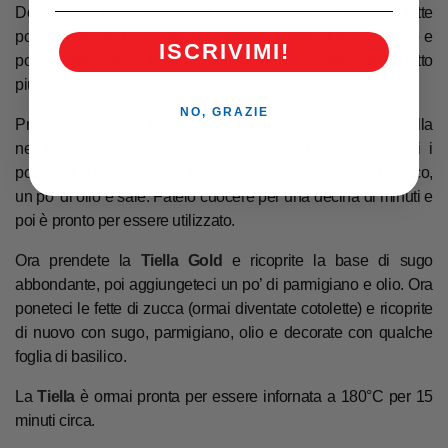
Dopodiché, friggete le fette di zucca impanate. Una volta fritte
ponetele su un foglio di
Carta Paglia Tittex
prima al centro e
ISCRIVIMI!
poi spostale verso i bordi per far colare l’olio e ottenere un fritto
più asciutto e croccante.
NO, GRAZIE
Procedete ora alla preparazione del sugo: mettete la cipolla
nel tegame e fatela soffriggere, dopodiché aggiungeteci i
pomodori, un po’ di timo fresco, qualche fogliolina di basilico,
un po’ di olio e sale. Fatelo cuocere per una decina di minuti e
poi è pronto per essere utilizzato.
Ora prendete la
Tiella
G
old
e ricoprite la base di sugo
abbondante, poi aggiungeteci un po’ di parmigiano e olio. Ora
poneteci le fette di zucca (ormai diventate cotolette) e ricoprite
di nuovo con sugo, parmigiano, olio e decorate con qualche
foglia di basilico.
La
Tiella
è ormai pronta per essere infornata a 180°C per 15
minuti circa.