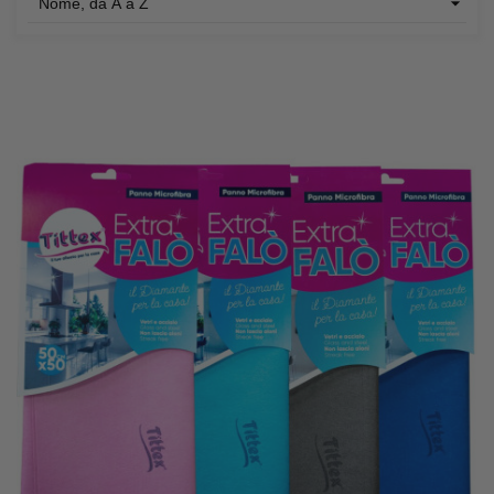

Nome, da A a Z