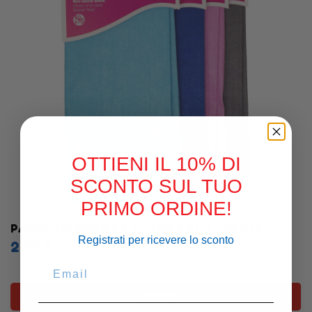
OTTIENI IL 10% DI
SCONTO SUL TUO
PRIMO ORDINE!
PANNO MICROFIBRA EXTRA FALO'_50X70
Registrati per ricevere lo sconto
2,99 €
AGGIUNGI